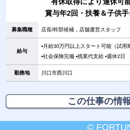
有休取得により連休可
賞与年2回・扶養＆子供手
募集職種
店長/幹部候補，店舗運営スタッフ
•月給30万円以上スタート可能（試用
給与
•社会保険完備
•残業代支給
•週休2日
勤務地
川口市西川口
この仕事の情
© FORTU