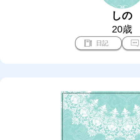
しの
20歳
日記