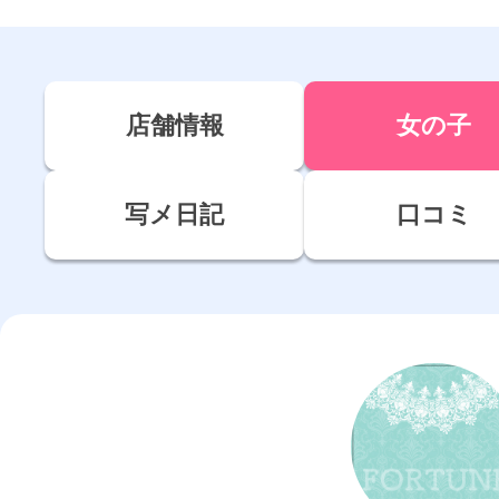
店舗情報
女の子
写メ日記
口コミ