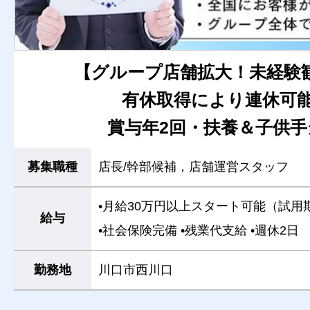
【グループ店舗拡大！未経験
有休取得により連休可
賞与年2回・扶養＆子供手
募集職種
店長/幹部候補，店舗運営スタッフ
•月給30万円以上スタート可能（試用
給与
•社会保険完備
•残業代支給
•週休2日
勤務地
川口市西川口