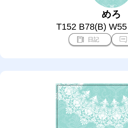
めろ
T152 B78(B) W5
日記