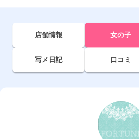
店舗情報
女の子
写メ日記
口コミ